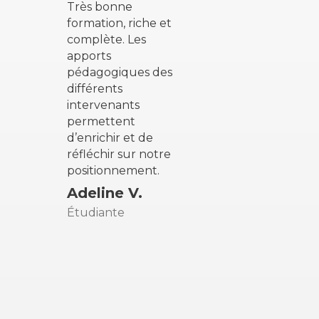
Très bonne
avec u
formation, riche et
pédago
complète. Les
profes
apports
attent
pédagogiques des
génére
différents
partag
intervenants
soutie
permettent
maxim
d’enrichir et de
soit à 
réfléchir sur notre
les act
positionnement.
n’aurai
Adeline V.
imagin
Étudiante
d’un
accom
aussi 
distanc
preuv
grand
et de 